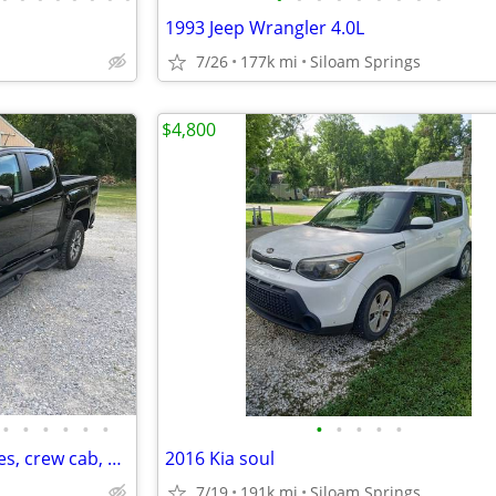
1993 Jeep Wrangler 4.0L
7/26
177k mi
Siloam Springs
$4,800
•
•
•
•
•
•
•
•
•
•
•
2022 GMC Canyon AT4, 35k miles, crew cab, 4x4, V-6
2016 Kia soul
7/19
191k mi
Siloam Springs