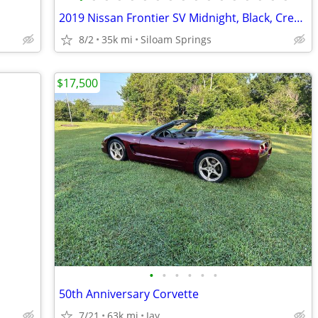
2019 Nissan Frontier SV Midnight, Black, Crew Cab 4x2 34k miles
8/2
35k mi
Siloam Springs
$17,500
•
•
•
•
•
•
50th Anniversary Corvette
7/21
63k mi
Jay