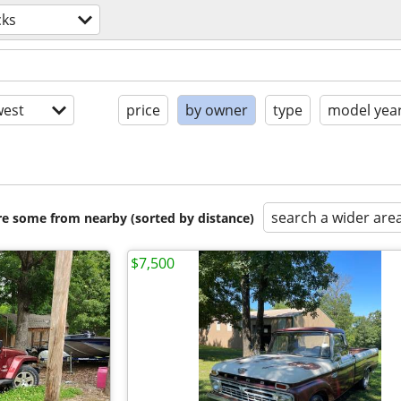
cks
est
price
by owner
type
model yea
search a wider are
are some from nearby (sorted by distance)
$7,500