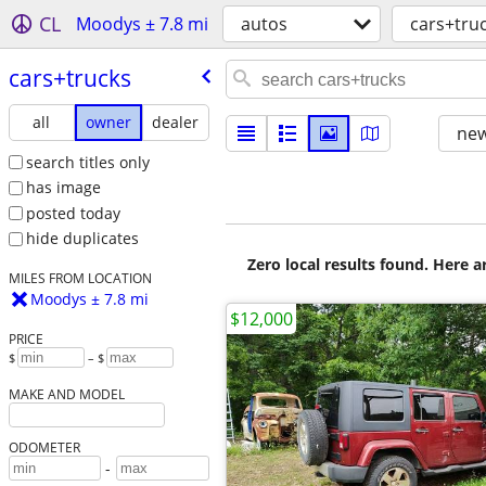
CL
Moodys ± 7.8 mi
autos
cars+tru
cars+trucks
all
owner
dealer
new
search titles only
has image
posted today
hide duplicates
Zero local results found. Here 
MILES FROM LOCATION
Moodys ± 7.8 mi
$12,000
PRICE
$
– $
MAKE AND MODEL
ODOMETER
-