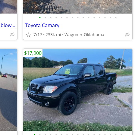
•
•
•
•
•
•
•
•
•
•
•
•
•
•
•
2006 dodge charger r/t 6.4 swap hellcat blower
Toyota Camary
7/17
233k mi
Wagoner Oklahoma
$17,900
•
•
•
•
•
•
•
•
•
•
•
•
•
•
•
•
•