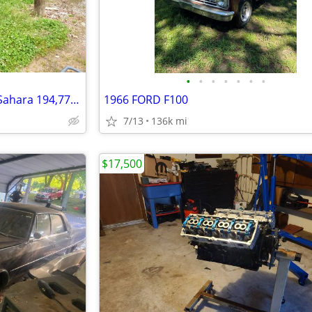
•
•
•
•
•
•
•
2008 Jeep Wrangler Unlimited Sahara 194,772 miles
1966 FORD F100
7/13
136k mi
$17,500