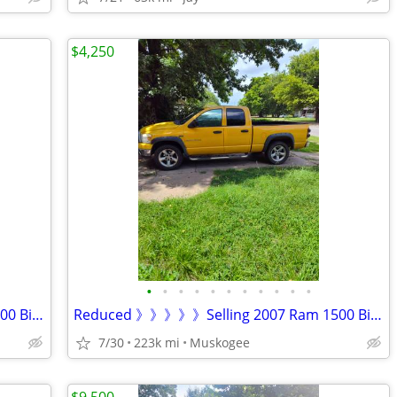
$4,250
•
•
•
•
•
•
•
•
•
•
•
Reduced 》》》》》Selling 2007 Ram 1500 Big horn 4X4 Quad cab 4X4
Reduced 》》》》》Selling 2007 Ram 1500 Big horn 4X4 Quad cab 4X4
7/30
223k mi
Muskogee