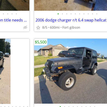
•
•
•
•
•
•
•
•
•
•
•
•
•
•
1965 cadillac sedan deville green title needs work
8/5
600mi
Fort gibson
$5,500
•
•
•
•
•
•
•
•
•
•
•
•
•
•
•
•
•