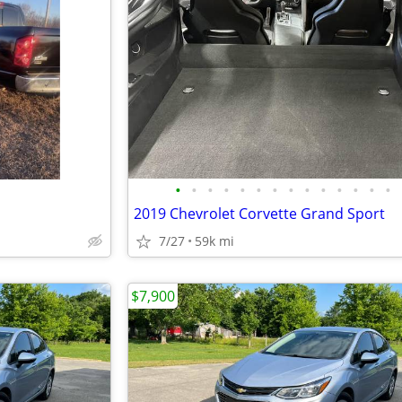
•
•
•
•
•
•
•
•
•
•
•
•
•
•
2019 Chevrolet Corvette Grand Sport
7/27
59k mi
$7,900