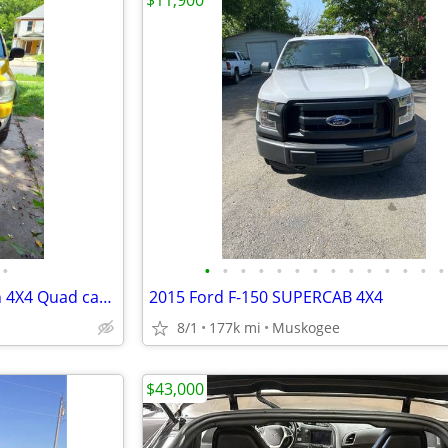
$11,900
•
•
•
•
•
•
•
•
•
•
•
•
•
•
•
Selling 2007 Ram 1500 Big horn 4X4 Quad cab 4X4
2015 Ford F-150 SUPERCAB 4X4
8/1
177k mi
Muskogee
$43,000