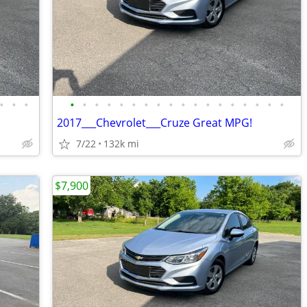
•
•
•
•
•
•
•
•
•
•
•
•
•
•
•
•
•
•
•
•
•
2017___Chevrolet___Cruze Great MPG!
7/22
132k mi
$7,900