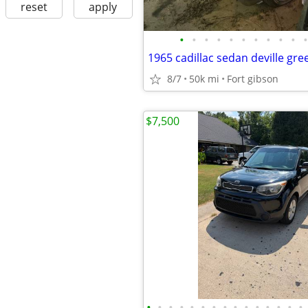
reset
apply
•
•
•
•
•
•
•
•
•
•
•
8/7
50k mi
Fort gibson
$7,500
•
•
•
•
•
•
•
•
•
•
•
•
•
•
•