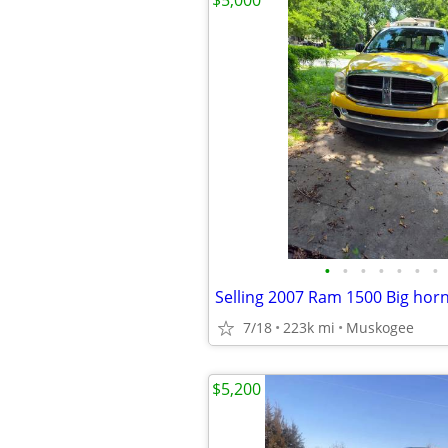
$5,000
•
•
•
•
•
•
•
7/18
223k mi
Muskogee
$5,200