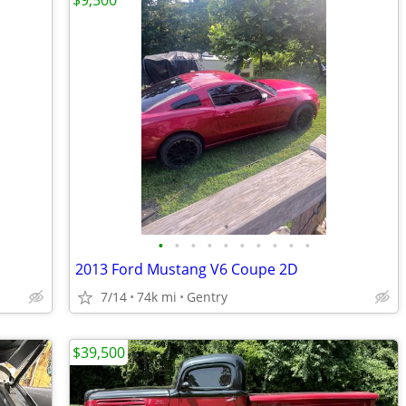
$9,500
•
•
•
•
•
•
•
•
•
•
2013 Ford Mustang V6 Coupe 2D
7/14
74k mi
Gentry
$39,500