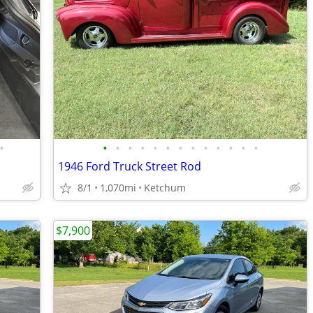
•
•
•
•
•
•
•
•
•
•
•
•
•
•
1946 Ford Truck Street Rod
8/1
1,070mi
Ketchum
$7,900