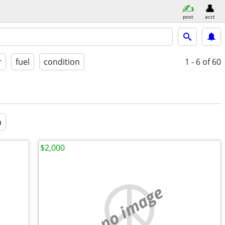
post
acct
r
fuel
condition
1 - 6
of 60
a
$2,000
no image