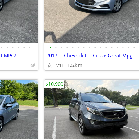
•
•
•
•
•
•
•
•
•
•
•
•
•
•
•
•
•
•
•
•
•
•
at MPG!
2017___Chevrolet___Cruze Great Mpg!
7/11
132k mi
$10,900