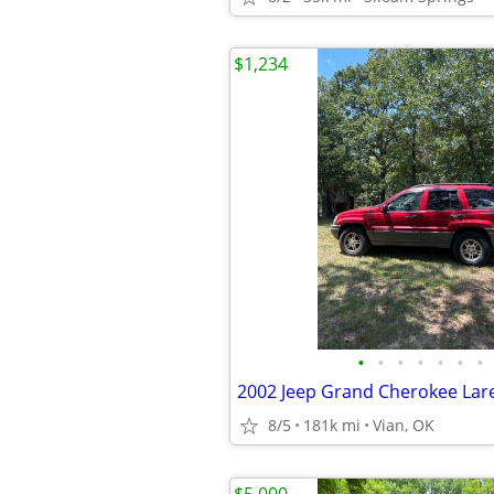
$1,234
•
•
•
•
•
•
•
2002 Jeep Grand Cherokee Lar
8/5
181k mi
Vian, OK