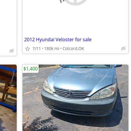
2012 Hyundai Veloster for sale
7/11
180k mi
Colcord,OK
$1,400