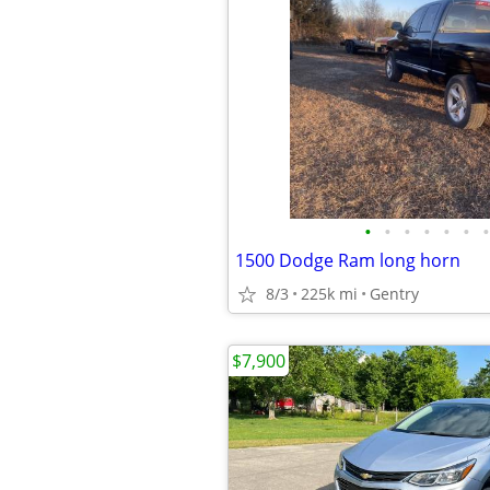
•
•
•
•
•
•
•
1500 Dodge Ram long horn
8/3
225k mi
Gentry
$7,900