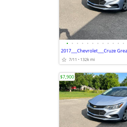
•
•
•
•
•
•
•
•
•
•
•
•
2017___Chevrolet___Cruze Gre
7/11
132k mi
$7,900