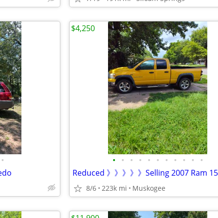
$4,250
•
•
•
•
•
•
•
•
•
•
•
•
edo
8/6
223k mi
Muskogee