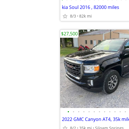
kia Soul 2016 , 82000 miles
8/3
82k mi
$27,500
•
•
•
•
•
•
•
•
•
•
•
•
8/2
35k mi
Siloam Springs