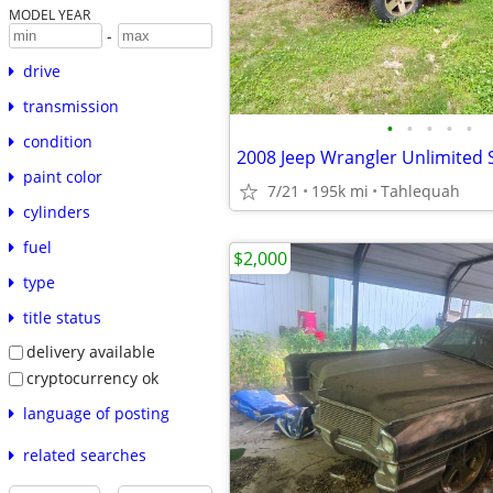
MODEL YEAR
-
drive
transmission
•
•
•
•
•
condition
paint color
7/21
195k mi
Tahlequah
cylinders
fuel
$2,000
type
title status
delivery available
cryptocurrency ok
language of posting
related searches